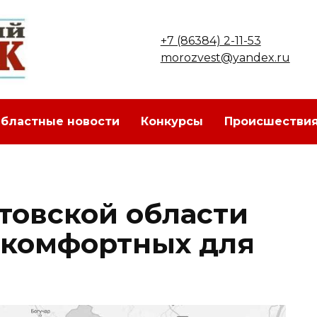
+7 (86384) 2-11-53
morozvest@yandex.ru
бластные новости
Конкурсы
Происшестви
стовской области
 комфортных для