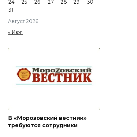
24
25
26
27
28
29
30
31
Август 2026
« Июл
В «Морозовский вестник»
требуются сотрудники