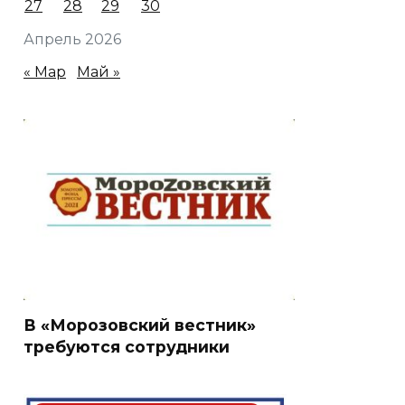
27
28
29
30
Апрель 2026
« Мар
Май »
В «Морозовский вестник»
требуются сотрудники