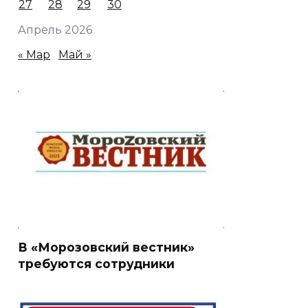
27
28
29
30
Апрель 2026
« Мар
Май »
В «Морозовский вестник»
требуются сотрудники