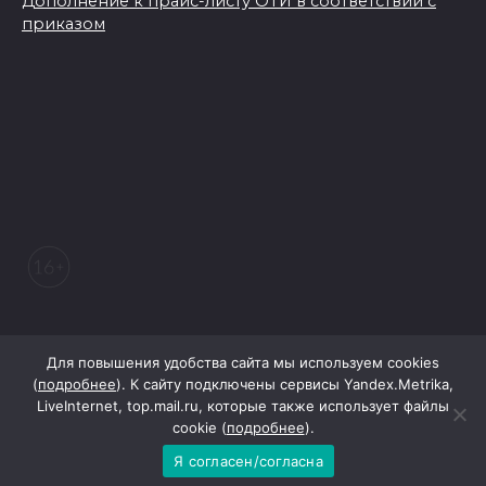
Дополнение к прайс-листу ОТИ в соответствии с
приказом
© 2026 Морозовский вестник
Для повышения удобства сайта мы используем cookies
(
подробнее
). К сайту подключены сервисы Yandex.Metrika,
LiveInternet, top.mail.ru, которые также использует файлы
При поддержке Правительства Ростовской области
cookie (
подробнее
).
Я согласен/согласна