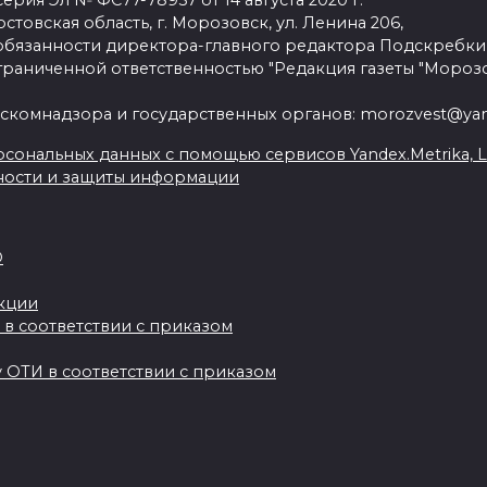
рия Эл № ФС77-78957 от 14 августа 2020 г.
стовская область, г. Морозовск, ул. Ленина 206,
язанности директора-главного редактора Подскребки
граниченной ответственностью "Редакция газеты "Морозо
скомнадзора и государственных органов: morozvest@yan
сональных данных с помощью сервисов Yandex.Metrika, Live
ности и защиты информации
О
акции
 в соответствии с приказом
 ОТИ в соответствии с приказом