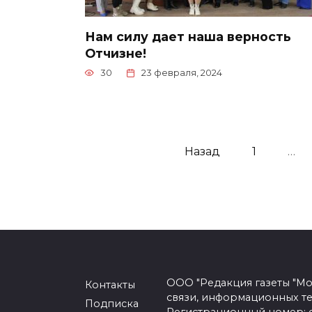
Нам силу дает наша верность
Отчизне!
30
23 февраля, 2024
Пагинация
Назад
1
…
записей
ООО "Редакция газеты "Мо
Контакты
связи, информационных т
Подписка