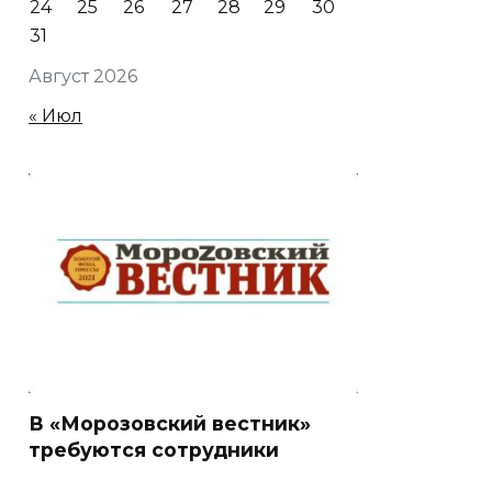
24
25
26
27
28
29
30
31
Август 2026
« Июл
В «Морозовский вестник»
требуются сотрудники