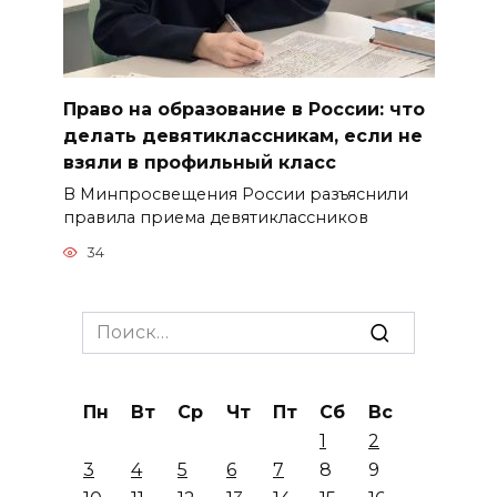
Право на образование в России: что
делать девятиклассникам, если не
взяли в профильный класс
В Минпросвещения России разъяснили
правила приема девятиклассников
34
Search
for:
Пн
Вт
Ср
Чт
Пт
Сб
Вс
1
2
3
4
5
6
7
8
9