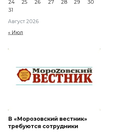
24
25
26
27
28
29
30
31
Август 2026
« Июл
В «Морозовский вестник»
требуются сотрудники