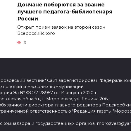
т
Дончане поборются за звание
лучшего педагога-библиотекаря
России
Открыт прием заявок на второй сезон
Всероссийского
3
розовский вестник" Сайт зарегистрирован Федеральной
ехнологий и массовых коммуникаций.
рия Эл № ФС77-78957 от 14 августа 2020 г.
стовская область, г. Морозовск, ул. Ленина 206,
язанности директора-главного редактора Подскребки
граниченной ответственностью "Редакция газеты "Морозо
скомнадзора и государственных органов: morozvest@yan