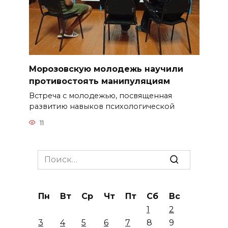
Морозовскую молодежь научили
противостоять манипуляциям
Встреча с молодежью, посвященная
развитию навыков психологической
11
Search
for:
Пн
Вт
Ср
Чт
Пт
Сб
Вс
1
2
3
4
5
6
7
8
9