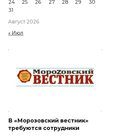
24
25
26
27
28
29
30
31
Август 2026
« Июл
В «Морозовский вестник»
требуются сотрудники