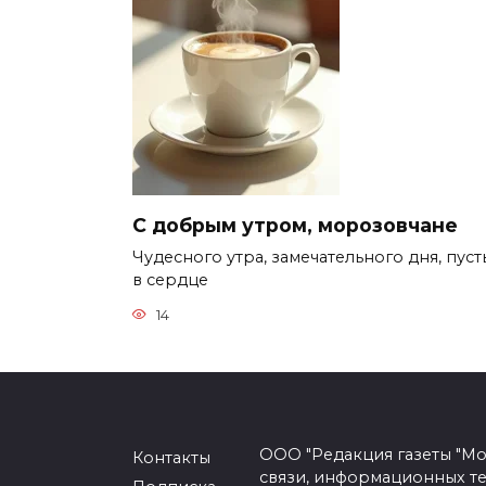
С добрым утром, морозовчане
Чудесного утра, замечательного дня, пуст
в сердце
14
ООО "Редакция газеты "Мо
Контакты
связи, информационных т