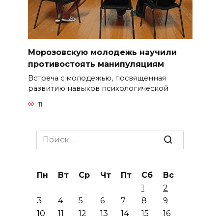
Морозовскую молодежь научили
противостоять манипуляциям
Встреча с молодежью, посвященная
развитию навыков психологической
11
Search
for:
Пн
Вт
Ср
Чт
Пт
Сб
Вс
1
2
3
4
5
6
7
8
9
10
11
12
13
14
15
16