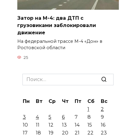
Затор на М-4: два ДТП с
грузовиками заблокировали
движение
На федеральной трассе М-4 «Дон» в
Ростовской области
25
Search
for:
Пн
Вт
Ср
Чт
Пт
Сб
Вс
1
2
3
4
5
6
7
8
9
10
11
12
13
14
15
16
17
18
19
20
21
22
23