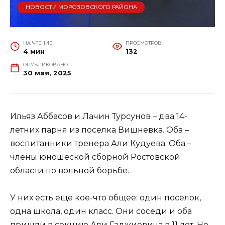
НОВОСТИ МОРОЗОВСКОГО РАЙОНА
НА ЧТЕНИЕ
ПРОСМОТРОВ
4 мин
132
ОПУБЛИКОВАНО
30 мая, 2025
Ильяз Аббасов и Лачин Турсунов – два 14-
летних парня из поселка Вишневка. Оба –
воспитанники тренера Али Кудуева. Оба –
члены юношеской сборной Ростовской
области по вольной борьбе.
У них есть еще кое-что общее: один поселок,
одна школа, один класс. Они соседи и оба
пришли в секцию Али Гаджиевича в 11 лет. Но