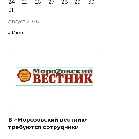
24
25
26
27
28
29
30
31
Август 2026
« Июл
В «Морозовский вестник»
требуются сотрудники