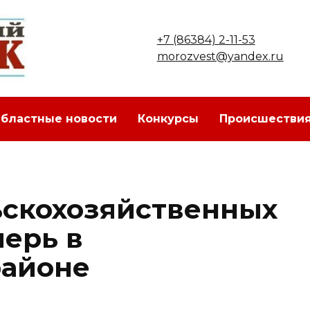
+7 (86384) 2-11-53
morozvest@yandex.ru
бластные новости
Конкурсы
Происшестви
скохозяйственных
перь в
районе