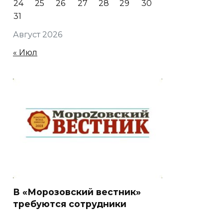
24
25
26
27
28
29
30
31
Август 2026
« Июл
В «Морозовский вестник»
требуются сотрудники