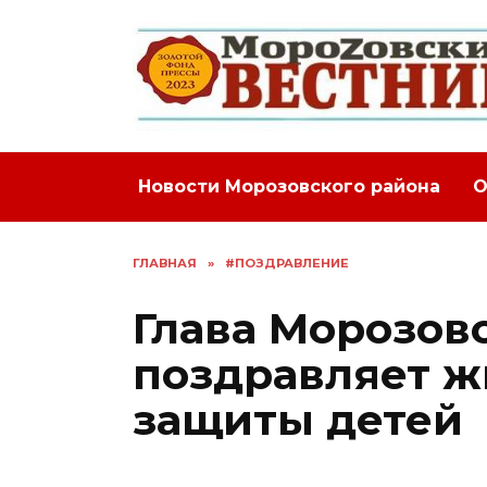
Перейти
к
содержанию
Новости Морозовского района
О
ГЛАВНАЯ
»
#ПОЗДРАВЛЕНИЕ
Глава Морозов
поздравляет ж
защиты детей