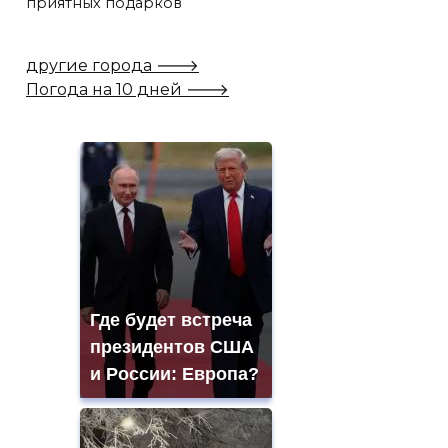
приятных подарков
другие города 🡒
Погода на 10 дней 🡒
Где будет встреча
президентов США
и России: Европа?