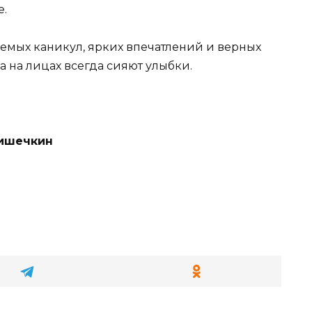
е.
аемых каникул, ярких впечатлений и верных
а на лицах всегда сияют улыбки.
ришечкин