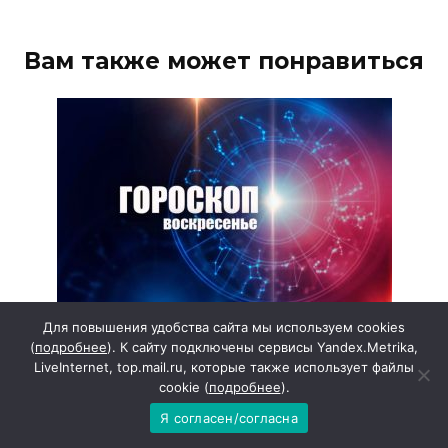
Вам также может понравиться
Для повышения удобства сайта мы используем cookies
Гороскоп на воскресенье 9 августа
(
подробнее
). К сайту подключены сервисы Yandex.Metrika,
ОВЕН День окажется довольно сложным,
LiveInternet, top.mail.ru, которые также использует файлы
cookie (
подробнее
).
особенно для Овнов
Я согласен/согласна
13