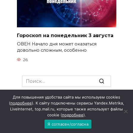
Гороскоп на понедельник 3 августа
ОВЕН Начало дня может оказаться
довольно сложным, особенно
26
Search
for:
Для повышения удобства сайта мы используем cookies
Пн
Вт
Ср
Чт
Пт
Сб
Вс
(
подробнее
). К сайту подключены сервисы Yandex.Metrika,
LiveInternet, top.mail.ru, которые также использует файлы
1
2
cookie (
подробнее
).
3
4
5
6
7
8
9
Я согласен/согласна
10
11
12
13
14
15
16