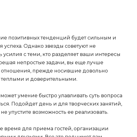
ние позитивных тенденций будет сильным и
я успеха. Однако звезды советуют не
ь усилия с теми, кто разделяет ваши интересы
 решая непростые задачи, вы еще лучше
то отношения, прежде носившие довольно
ее теплыми и доверительными.
поможет умение быстро улавливать суть вопроса
ться. Подойдет день и для творческих занятий,
 не упустите возможность ее реализовать.
е время для приема гостей, организации
арыми друзьями. Все это поднимет вам