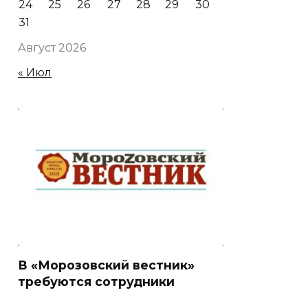
24
25
26
27
28
29
30
31
Август 2026
« Июл
В «Морозовский вестник»
требуются сотрудники