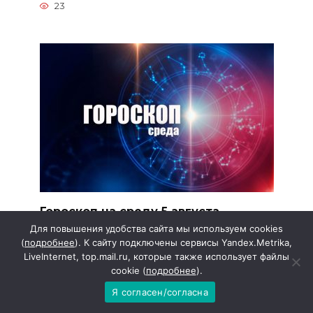
23
Гороскоп на среду 5 августа
Для повышения удобства сайта мы используем cookies
ОВЕН Сосредоточьтесь на полезных
(
подробнее
). К сайту подключены сервисы Yandex.Metrika,
занятиях: у вас будет
LiveInternet, top.mail.ru, которые также использует файлы
21
cookie (
подробнее
).
Я согласен/согласна