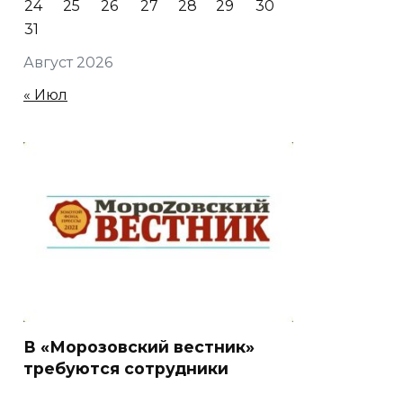
24
25
26
27
28
29
30
31
Август 2026
« Июл
В «Морозовский вестник»
требуются сотрудники