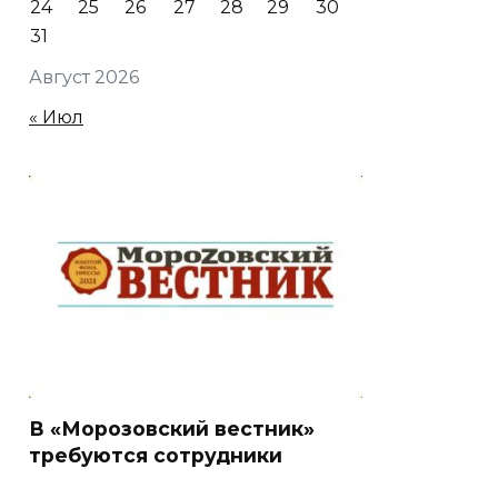
24
25
26
27
28
29
30
31
Август 2026
« Июл
В «Морозовский вестник»
требуются сотрудники