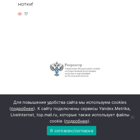
нотки!
17
Для повышения удобства сайта мы используем cookies
Управление Росреестра по
(
подробнее
). К сайту подключены сервисы Yandex.Metrika,
Ростовской области информирует
LiveInternet, top.mail.ru, которые также использует файлы
Порядок проведения государственного
cookie (
подробнее
).
кадастрового учета
Я согласен/согласна
12