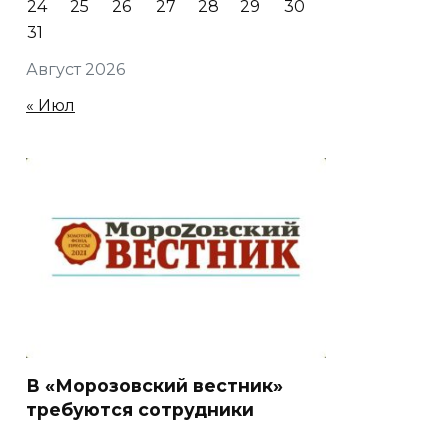
24
25
26
27
28
29
30
31
Август 2026
« Июл
В «Морозовский вестник»
требуются сотрудники