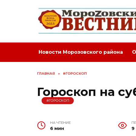
Перейти
к
содержанию
Новости Морозовского района
О
ГЛАВНАЯ
»
#ГОРОСКОП
Гороскоп на су
#ГОРОСКОП
НА ЧТЕНИЕ
П
6 мин
9