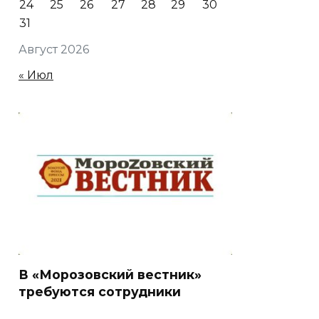
24
25
26
27
28
29
30
31
Август 2026
« Июл
В «Морозовский вестник»
требуются сотрудники