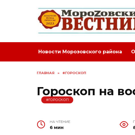
Перейти
к
содержанию
Новости Морозовского района
О
ГЛАВНАЯ
»
#ГОРОСКОП
Гороскоп на во
#ГОРОСКОП
НА ЧТЕНИЕ
6 мин