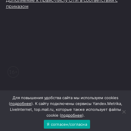
Дополнение к прайс-листу ОТИ в соответствии с
приказом
© 2026 Морозовский вестник
Для повышения удобства сайта мы используем cookies
(
подробнее
). К сайту подключены сервисы Yandex.Metrika,
LiveInternet, top.mail.ru, которые также использует файлы
При поддержке Правительства Ростовской области
cookie (
подробнее
).
Я согласен/согласна