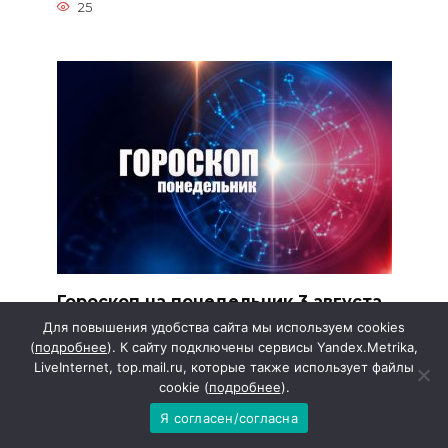
25
Гороскоп на понедельник 3 августа
Для повышения удобства сайта мы используем cookies
ОВЕН Начало дня может оказаться
(
подробнее
). К сайту подключены сервисы Yandex.Metrika,
довольно сложным, особенно
LiveInternet, top.mail.ru, которые также использует файлы
25
cookie (
подробнее
).
Я согласен/согласна