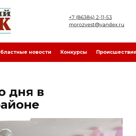
+7 (86384) 2-11-53
morozvest@yandex.ru
бластные новости
Конкурсы
Происшестви
о дня в
районе