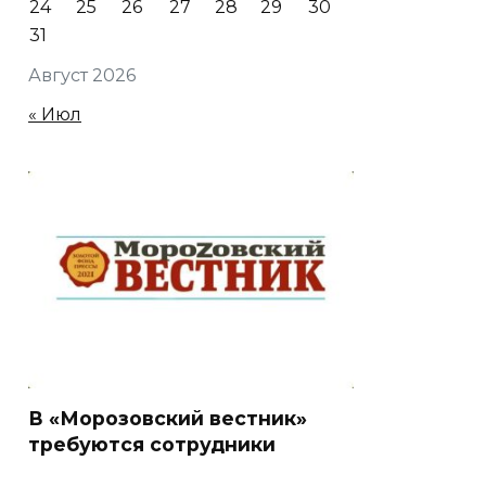
24
25
26
27
28
29
30
31
Август 2026
« Июл
В «Морозовский вестник»
требуются сотрудники