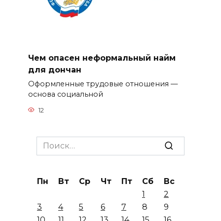
Чем опасен неформальный найм
для дончан
Оформленные трудовые отношения —
основа социальной
12
Search
for:
Пн
Вт
Ср
Чт
Пт
Сб
Вс
1
2
3
4
5
6
7
8
9
10
11
12
13
14
15
16