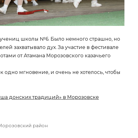
 учениц школы №6. Было немного страшно, но
елей захватывало дух. За участие в фестивале
отами от Атамана Морозовского казачьего
ак одно мгновение, и очень не хотелось, чтобы
а донских традиций» в Морозовске
Морозовский район