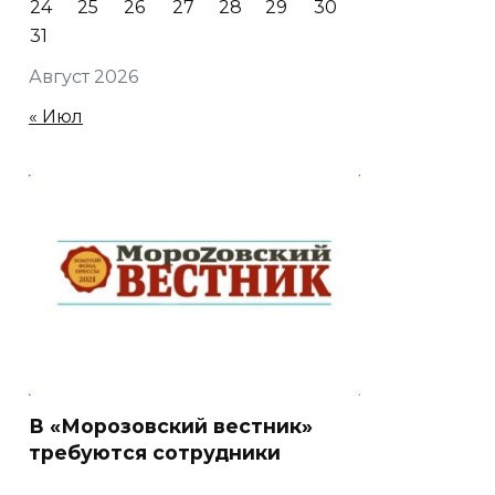
24
25
26
27
28
29
30
31
Август 2026
« Июл
В «Морозовский вестник»
требуются сотрудники