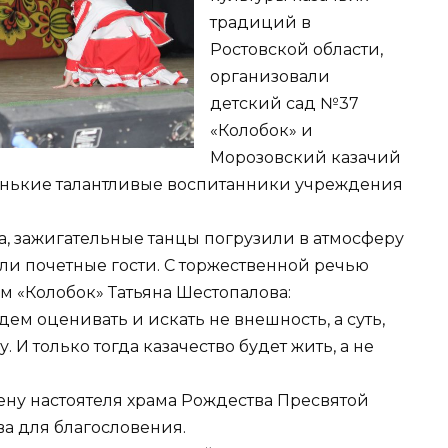
традиций в
Ростовской области,
организовали
детский сад №37
«Колобок» и
Морозовский казачий
енькие талантливые воспитанники учреждения
а, зажигательные танцы погрузили в атмосферу
ли почетные гости. С торжественной речью
 «Колобок» Татьяна Шестопалова:
ем оценивать и искать не внешность, а суть,
. И только тогда казачество будет жить, а не
ену настоятеля храма Рождества Пресвятой
а для благословения.