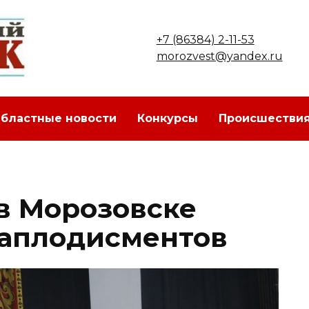
+7 (86384) 2-11-53
morozvest@yandex.ru
бластные новости
Конкурсы
Происшестви
 в Морозовске
 аплодисментов