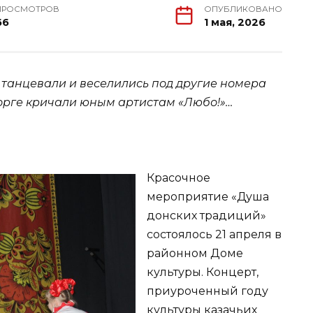
ПРОСМОТРОВ
ОПУБЛИКОВАНО
66
1 мая, 2026
, танцевали и веселились под другие номера
торге кричали юным артистам «Любо!»…
Красочное
мероприятие «Душа
донских традиций»
состоялось 21 апреля в
районном Доме
культуры. Концерт,
приуроченный году
культуры казачьих