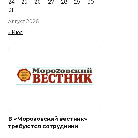
24
25
26
27
28
29
30
31
Август 2026
« Июл
В «Морозовский вестник»
требуются сотрудники