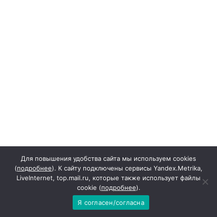
к
а
п
р
и
н
и
м
а
е
т
р
Для повышения удобства сайта мы используем cookies
(
подробнее
). К сайту подключены сервисы Yandex.Metrika,
о
LiveInternet, top.mail.ru, которые также использует файлы
д
cookie (
подробнее
).
с
Я согласен/согласна
т