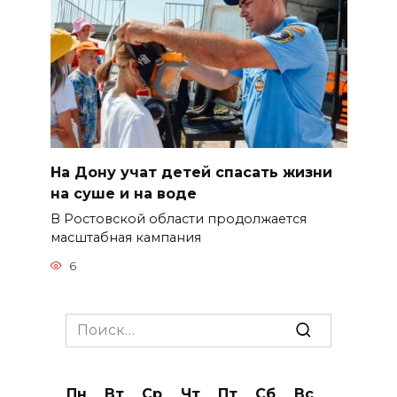
На Дону учат детей спасать жизни
на суше и на воде
В Ростовской области продолжается
масштабная кампания
6
Search
for:
Пн
Вт
Ср
Чт
Пт
Сб
Вс