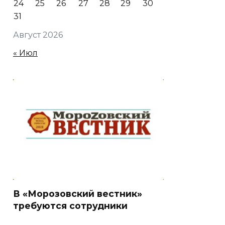
24
25
26
27
28
29
30
31
Август 2026
« Июл
В «Морозовский вестник»
требуются сотрудники