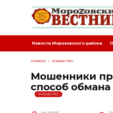
Перейти
к
содержанию
Новости Морозовского района
О
ГЛАВНАЯ
»
#ОБЩЕСТВО
Мошенники пр
способ обмана
#ОБЩЕСТВО
НА ЧТЕНИЕ
П