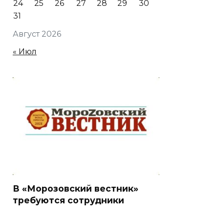
24
25
26
27
28
29
30
31
Август 2026
« Июл
В «Морозовский вестник»
требуются сотрудники