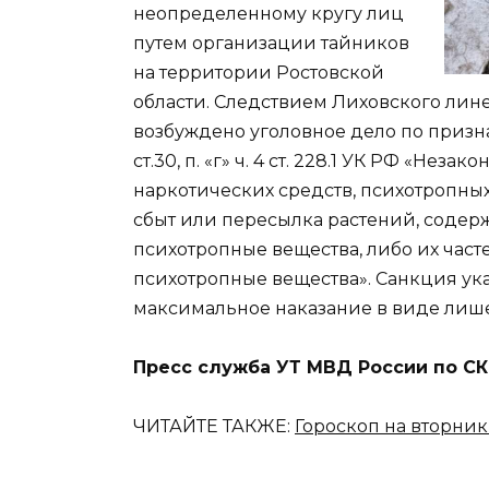
неопределенному кругу лиц
путем организации тайников
на территории Ростовской
области. Следствием Лиховского лин
возбуждено уголовное дело по призн
ст.30, п. «г» ч. 4 ст. 228.1 УК РФ «Не
наркотических средств, психотропных
сбыт или пересылка растений, содер
психотропные вещества, либо их час
психотропные вещества». Санкция ук
максимальное наказание в виде лише
Пресс служба УТ МВД России по 
ЧИТАЙТЕ ТАКЖЕ:
Гороскоп на вторник