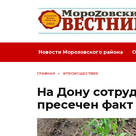
Перейти
к
содержанию
Новости Морозовского района
О
ГЛАВНАЯ
»
#ПРОИСШЕСТВИЯ
На Дону сотру
пресечен факт