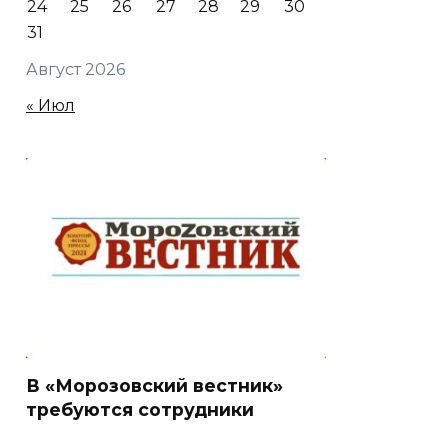
24
25
26
27
28
29
30
31
Август 2026
« Июл
В «Морозовский вестник»
требуются сотрудники