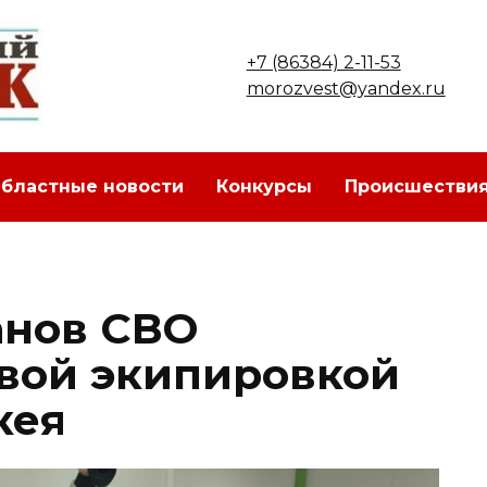
+7 (86384) 2-11-53
morozvest@yandex.ru
бластные новости
Конкурсы
Происшестви
анов СВО
вой экипировкой
кея