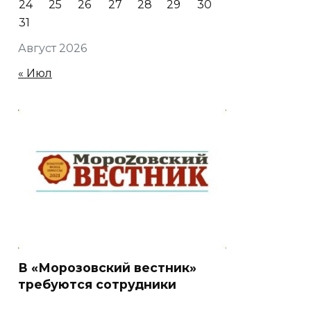
24
25
26
27
28
29
30
31
Август 2026
« Июл
В «Морозовский вестник»
требуются сотрудники