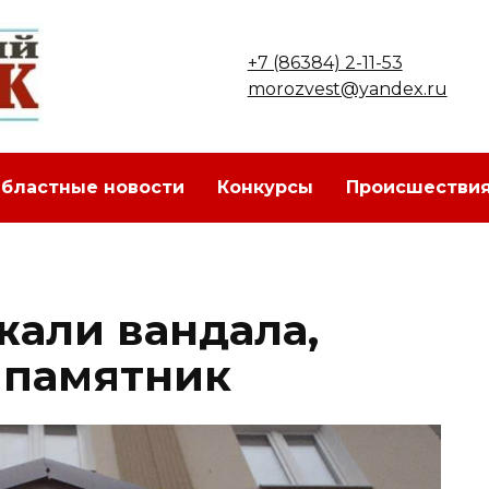
+7 (86384) 2-11-53
morozvest@yandex.ru
бластные новости
Конкурсы
Происшестви
жали вандала,
 памятник