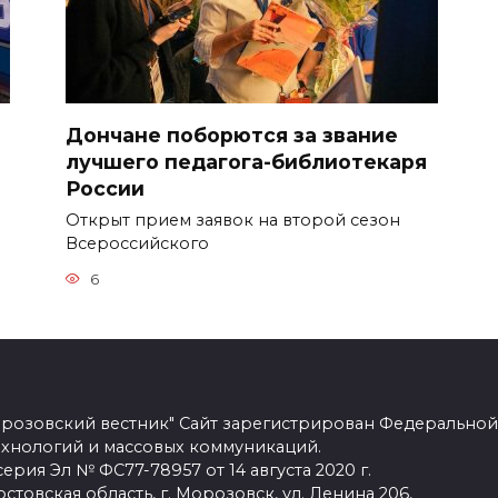
т
Дончане поборются за звание
лучшего педагога-библиотекаря
России
Открыт прием заявок на второй сезон
Всероссийского
6
розовский вестник" Сайт зарегистрирован Федеральной
ехнологий и массовых коммуникаций.
рия Эл № ФС77-78957 от 14 августа 2020 г.
стовская область, г. Морозовск, ул. Ленина 206,