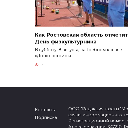
Как Ростовская область отмети
День физкультурника
В субботу, 8 августа, на Гребном канале
«Дон» состоится
21
ООО "Редакция газеты "Мо
Контакты
связи, информационных т
Подписка
Регистрационный номер: се
Адрес редакции: 347210, Ро