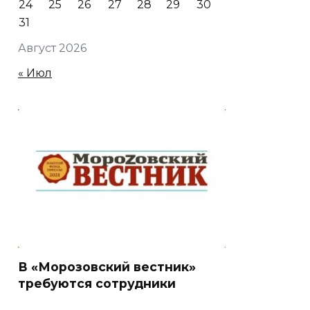
24
25
26
27
28
29
30
31
Август 2026
« Июл
В «Морозовский вестник»
требуются сотрудники