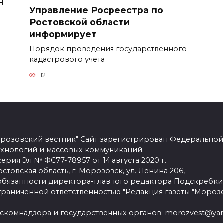
н
Управление Росреестра по
Ростовской области
информирует
Порядок проведения государственного
кадастрового учета
12
розовский вестник" Сайт зарегистрирован Федеральной
ехнологий и массовых коммуникаций.
рия Эл № ФС77-78957 от 14 августа 2020 г.
стовская область, г. Морозовск, ул. Ленина 206,
язанности директора-главного редактора Подскребки
граниченной ответственностью "Редакция газеты "Морозо
скомнадзора и государственных органов: morozvest@yan