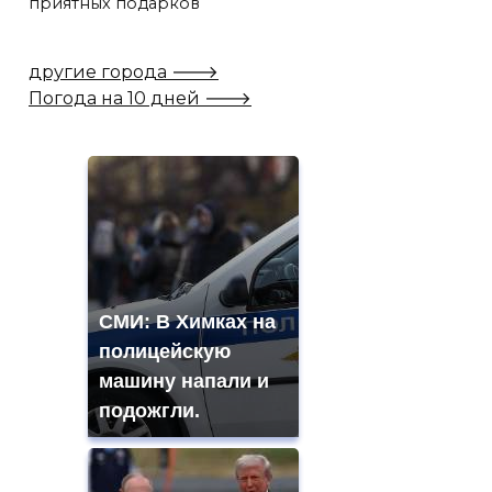
приятных подарков
другие города 🡒
Погода на 10 дней 🡒
СМИ: В Химках на
полицейскую
машину напали и
подожгли.