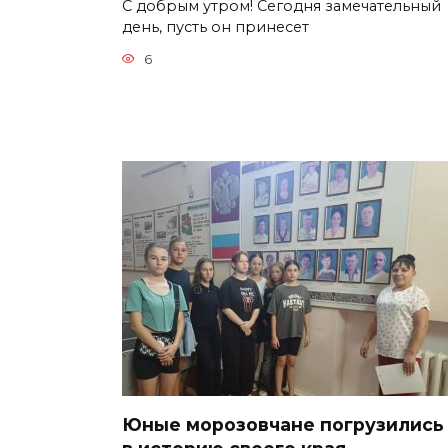
С добрым утром! Сегодня замечательный
день, пусть он принесет
6
Юные морозовчане погрузились
в историю своего края