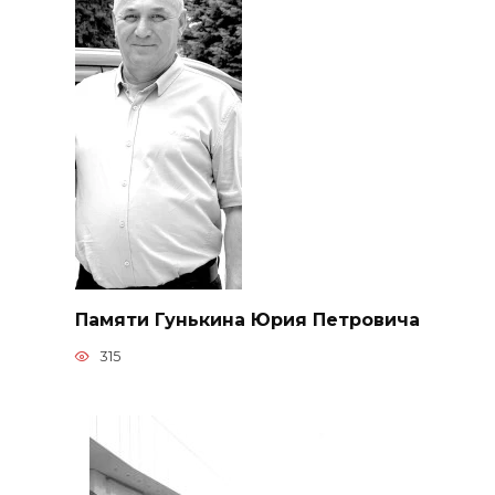
Памяти Гунькина Юрия Петровича
315