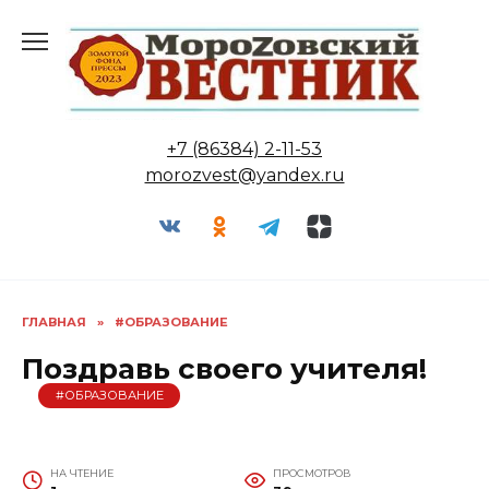
Перейти
к
содержанию
+7 (86384) 2-11-53
morozvest@yandex.ru
ГЛАВНАЯ
»
#ОБРАЗОВАНИЕ
Поздравь своего учителя!
#ОБРАЗОВАНИЕ
НА ЧТЕНИЕ
ПРОСМОТРОВ