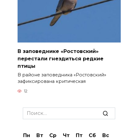
В заповеднике «Ростовский»
перестали гнездиться редкие
птицы
В районе заповедника «Ростовский»
зафиксирована критическая
12
Search
for:
Пн
Вт
Ср
Чт
Пт
Сб
Вс