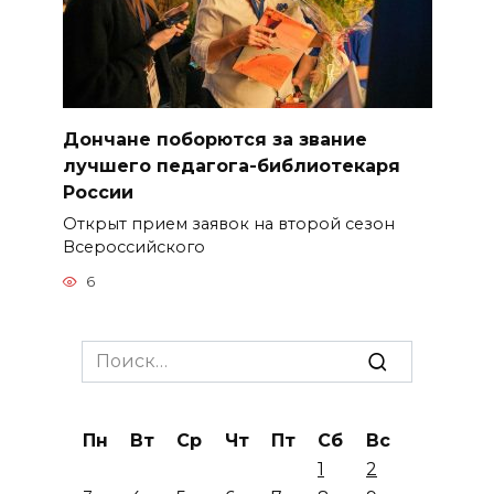
Дончане поборются за звание
лучшего педагога-библиотекаря
России
Открыт прием заявок на второй сезон
Всероссийского
6
Search
for:
Пн
Вт
Ср
Чт
Пт
Сб
Вс
1
2