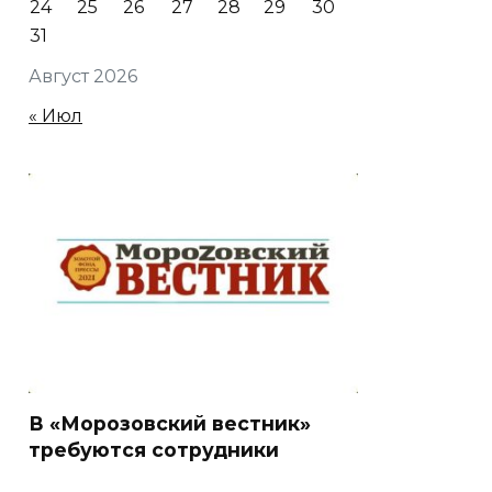
24
25
26
27
28
29
30
31
Август 2026
« Июл
В «Морозовский вестник»
требуются сотрудники