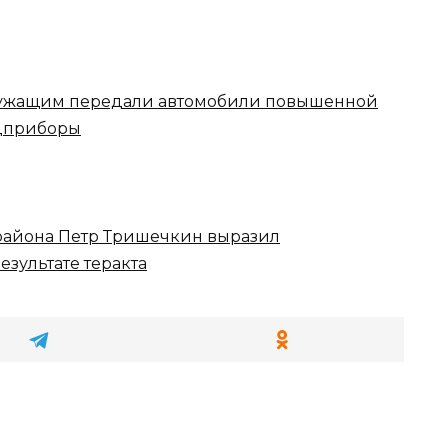
ужащим передали автомобили повышенной
ецприборы
района Петр Тришечкин выразил
зультате теракта