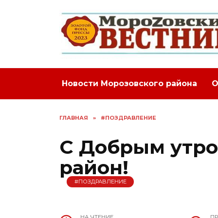
Перейти
к
содержанию
Новости Морозовского района
О
ГЛАВНАЯ
»
#ПОЗДРАВЛЕНИЕ
С Добрым утро
район!
#ПОЗДРАВЛЕНИЕ
НА ЧТЕНИЕ
П