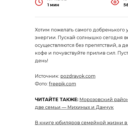
1 мин
5
Хотим пожелать самого добренького у
энергии. Пускай солнышко сегодня в
осуществляются без препятствий, а д
кофе и почувствуйте прилив сил. Пус
день!
Источник:
pozdravok.com
Фото:
freepik.com
ЧИТАЙТЕ ТАКЖЕ:
Морозовский райо
две семьи — Михиных и Данчук
В книге юбиляров семейной жизни в