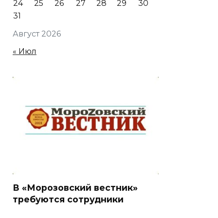
24
25
26
27
28
29
30
31
Август 2026
« Июл
В «Морозовский вестник»
требуются сотрудники