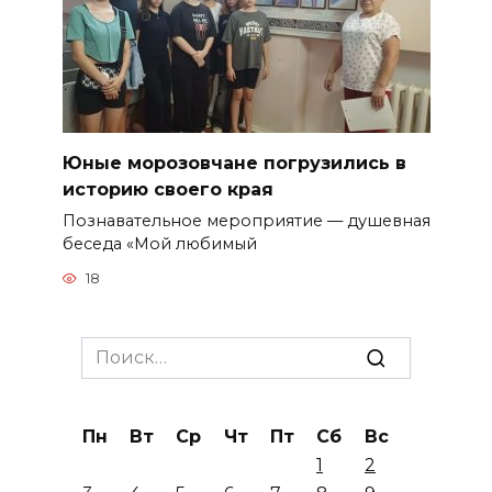
Юные морозовчане погрузились в
историю своего края
Познавательное мероприятие — душевная
беседа «Мой любимый
18
Search
for:
Пн
Вт
Ср
Чт
Пт
Сб
Вс
1
2