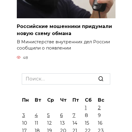
Российские мошенники придумали
новую схему обмана
В Министерстве внутренних дел России
сообщили о появлении
48
Search
for:
Пн
Вт
Ср
Чт
Пт
Сб
Вс
1
2
3
4
5
6
7
8
9
10
11
12
13
14
15
16
17
18
19
20
21
22
23