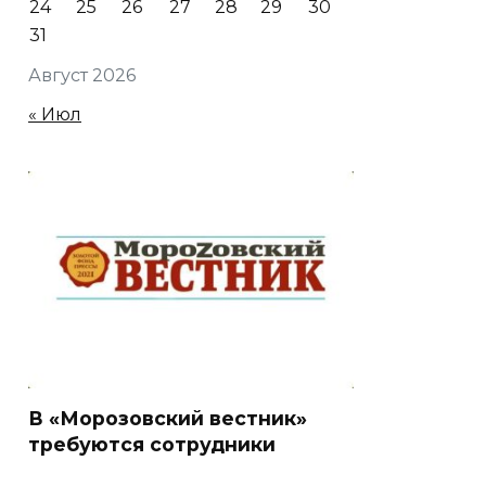
24
25
26
27
28
29
30
31
Август 2026
« Июл
В «Морозовский вестник»
требуются сотрудники