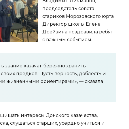
Владимир Личманов,
председатель совета
стариков Морозовского юрта.
Директор школы Елена
Дрейзина поздравила ребят
с важным событием.
ь звание казачат, бережно хранить
воих предков. Пусть верность, доблесть и
ими жизненными ориентирами», — сказала
щищать интересы Донского казачества,
ка, слушаться старших, усердно учиться и