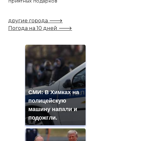
приятных подарков
другие города 🡒
Погода на 10 дней 🡒
СМИ: В Химках на
полицейскую
машину напали и
подожгли.