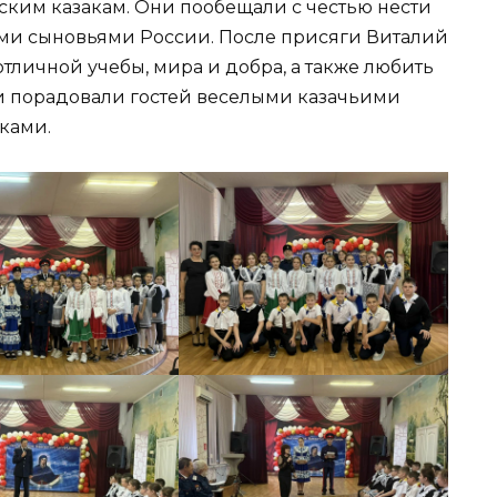
ским казакам. Они пообещали с честью нести
ыми сыновьями России. После присяги Виталий
отличной учебы, мира и добра, а также любить
ти порадовали гостей веселыми казачьими
ками.