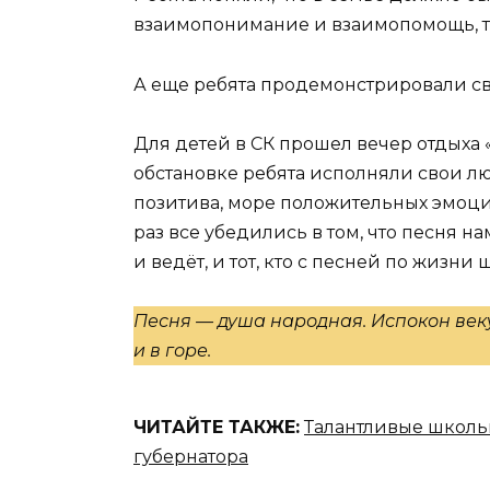
взаимопонимание и взаимопомощь, то
А еще ребята продемонстрировали св
Для детей в СК прошел вечер отдыха 
обстановке ребята исполняли свои 
позитива, море положительных эмоци
раз все убедились в том, что песня нам
и ведёт, и тот, кто с песней по жизни 
Песня — душа народная. Испокон веку
и в горе.
ЧИТАЙТЕ ТАКЖЕ:
Талантливые школь
губернатора