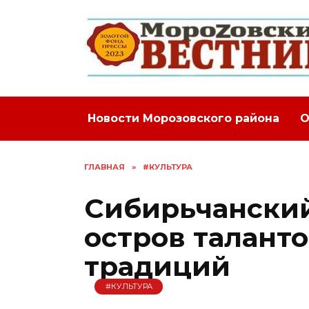
Перейти
к
содержанию
Новости Морозовского района
О
ГЛАВНАЯ
»
#КУЛЬТУРА
Сибирьчанский
остров талант
традиций
#КУЛЬТУРА