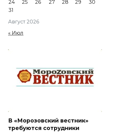
24
25
26
27
28
29
30
31
Август 2026
« Июл
В «Морозовский вестник»
требуются сотрудники