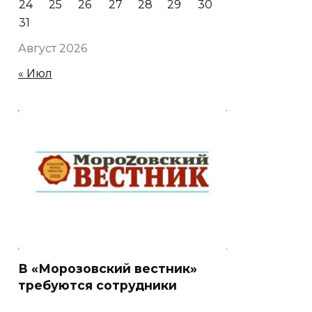
24
25
26
27
28
29
30
31
Август 2026
« Июл
В «Морозовский вестник»
требуются сотрудники