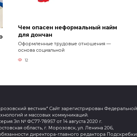
Чем опасен неформальный найм
для дончан
о
Оформленные трудовые отношения —
основа социальной
12
розовский вестник" Сайт зарегистрирован Федеральной
ехнологий и массовых коммуникаций.
рия Эл № ФС77-78957 от 14 августа 2020 г.
стовская область, г. Морозовск, ул. Ленина 206,
язанности директора-главного редактора Подскребки