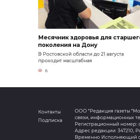
Месячник здоровья для старшег
поколения на Дону
В Ростовской области до 21 августа
проходит масштабная
6
ООО "Редакция газеты "Мо
Контакты
связи, информационных т
Подписка
Регистрационный номер: се
Адрес редакции: 347210, Ро
Временно Исполняющий об