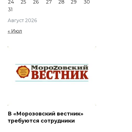
24
25
26
27
28
29
30
31
Август 2026
« Июл
В «Морозовский вестник»
требуются сотрудники