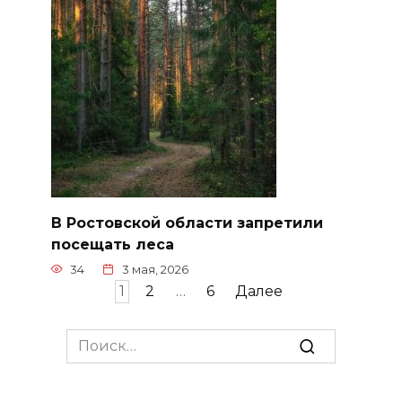
В Ростовской области запретили
посещать леса
34
3 мая, 2026
Пагинация
1
2
…
6
Далее
записей
Search
for: