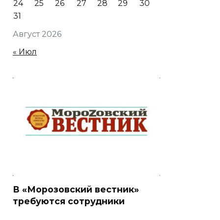
24
25
26
27
28
29
30
31
Август 2026
« Июл
В «Морозовский вестник»
требуются сотрудники